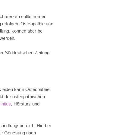
schmerzen sollte immer
g erfolgen. Osteopathie und
dlung, können aber bei
 werden.
der Süddeutschen Zeitung
leiden kann Osteopathie
nkt der osteopathischen
nnitus
, Hörsturz und
ehandlungsbereich. Hierbei
 der Genesung nach