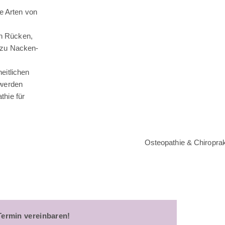
le Arten von
n Rücken,
 zu Nacken-
eitlichen
hwerden
thie für
Osteopathie & Chiroprak
Termin vereinbaren!