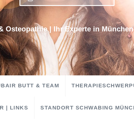
& Osteopathie | Ihr Experte in Münche
UBAIR BUTT & TEAM
THERAPIESCHWERP
 | LINKS
STANDORT SCHWABING MÜNC